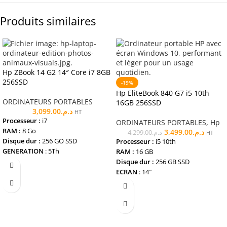
Produits similaires
Hp ZBook 14 G2 14″ Core i7 8GB
256SSD
-19%
Hp EliteBook 840 G7 i5 10th
ORDINATEURS PORTABLES
16GB 256SSD
3,099.00
د.م.
HT
Processeur :
i7
ORDINATEURS PORTABLES
,
Hp
RAM :
8 Go
3,499.00
د.م.
4,299.00
د.م.
HT
Disque dur :
256 GO SSD
Processeur :
i5 10th
GENERATION
: 5Th
RAM :
16 GB
Ecran
: 14 Pouces
Disque dur :
256 GB SSD
Etat
: REMIS A NEUF
ECRAN
: 14″
Garantie
: 12 MOIS
GARANTIE
: 12 mois
LIVRAISON :
GRATUITE
ETAT
: REMIS A NEUF