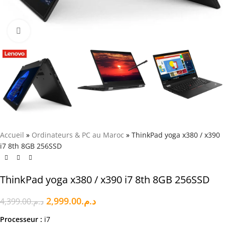
Click to enlarge
Accueil
»
Ordinateurs & PC au Maroc
»
ThinkPad yoga x380 / x390
i7 8th 8GB 256SSD
ThinkPad yoga x380 / x390 i7 8th 8GB 256SSD
2,999.00
د.م.
4,399.00
د.م.
Processeur :
i7