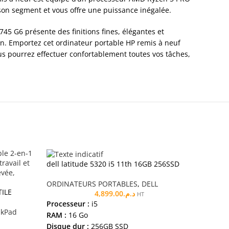
 son segment et vous offre une puissance inégalée.
5 G6 présente des finitions fines, élégantes et
on. Emportez cet ordinateur portable HP remis à neuf
ous pourrez effectuer confortablement toutes vos tâches,
dell latitude 5320 i5 11th 16GB 256SSD
ORDINATEURS PORTABLES
,
DELL
TILE
4,899.00
د.م.
HT
Processeur :
i5
nkPad
RAM :
16 Go
Disque dur :
256GB SSD