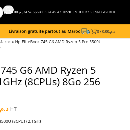
0.00
د.م.
24 Support
05 24 49 47 30
S'IDENTIFIER / S'ENREGISTRER
Livraison gratuite partout au Maroc
0
/
0.00
د.م.
 Maroc
»
Hp EliteBook 745 G6 AMD Ryzen 5 Pro 3500U
″
 745 G6 AMD Ryzen 5
1GHz (8CPUs) 8Go 256
د.م.
HT
3500U (8CPUs) 2.1GHz