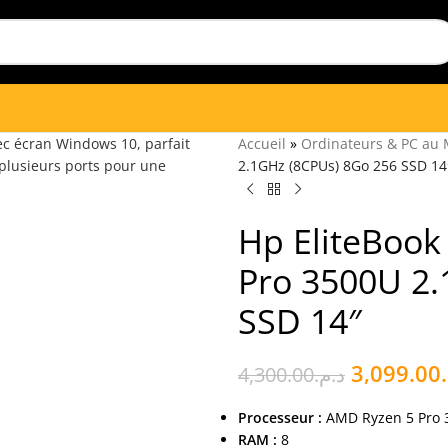
Accueil
»
Ordinateurs & PC au
2.1GHz (8CPUs) 8Go 256 SSD 14
Hp EliteBook
Pro 3500U 2.
SSD 14″
3,099.00
4,300.00
د.م.
Processeur :
AMD Ryzen 5 Pro 
RAM :
8