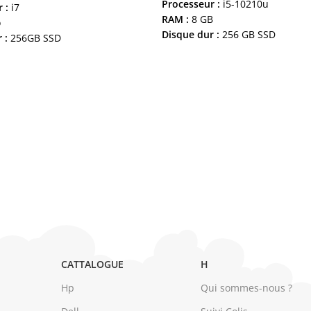
Processeur :
i5-10210u
 :
i7
RAM :
8 GB
o
Disque dur :
256 GB SSD
 :
256GB SSD
Génération :
10Th
 :
8Th
ECRAN
: 14” . TACTIL/ ROTATION
.3 Pouce
GARANTIE
: 12 mois
is a neuf (Contactez nous pour
ETAT
: Remis a neuf
otos réels)
:
12 mois
CATTALOGUE
H
Hp
Qui sommes-nous ?