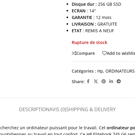
Disque dur :
256 GB SSD
ECRAN
: 14″
GARANTIE
: 12 mois
LIVRAISON :
GRATUITE
ETAT
: REMIS A NEUF
Rupture de stock
Compare
Add to wishli
Catégories :
Hp
,
ORDINATEURS
Share:
DESCRIPTION
AVIS (0)
SHIPPING & DELIVERY
echerchez un ordinateur puissant pour le travail. Cet
ordinateur po
quotidiennes au travail en tout confort. Ce HP Elitebook 745 G6 r