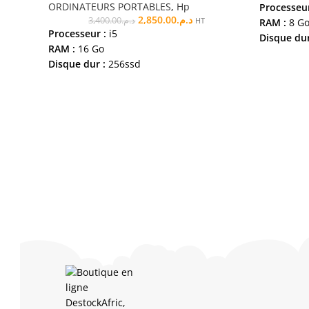
ORDINATEURS PORTABLES
,
Hp
Processeur
2,850.00
د.م.
3,400.00
د.م.
HT
RAM :
8 G
Processeur :
i5
Disque dur
RAM :
16 Go
Génération
Disque dur :
256ssd
Ecran
: 13
Génération :
8Th
ETAT :
Rem
Ecran
: 13.3
plus de ph
GARANTIE
: 12 mois
GARANTIE
ETAT : REMIS A NEUF