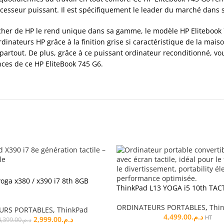
rocesseur puissant. Il est spécifiquement le leader du marché dans
cher de HP le rend unique dans sa gamme, le modèle HP Elitebook 74
ateurs HP grâce à la finition grise si caractéristique de la mais
z partout. De plus, grâce à ce puissant ordinateur reconditionné, v
nces de ce HP EliteBook 745 G6.
oga x380 / x390 i7 8th 8GB
ThinkPad L13 YOGA i5 10th TAC
ORDINATEURS PORTABLES
,
Thi
URS PORTABLES
,
ThinkPad
4,499.00
د.م.
HT
2,999.00
د.م.
4,399.00
د.م.