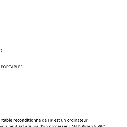
st
 PORTABLES
rtable reconditionné
de HP est un ordinateur
emis à neuf est équipé d’un processeur AMD Ryzen 5 PRO