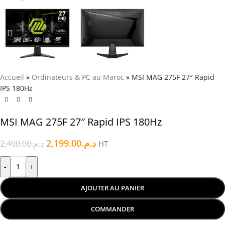
Accueil
»
Ordinateurs & PC au Maroc
»
MSI MAG 275F 27″ Rapid
IPS 180Hz
MSI MAG 275F 27″ Rapid IPS 180Hz
2,199.00
د.م.
2,400.00
د.م.
HT
-
+
AJOUTER AU PANIER
COMMANDER