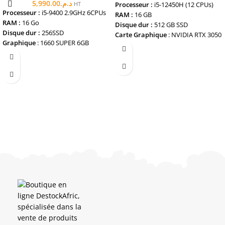
5,990.00
د.م.
HT
Processeur :
i5-12450H (12 CPUs)
Processeur :
i5-9400 2.9GHz 6CPUs
RAM :
16 GB
RAM :
16 Go
Disque dur :
512 GB SSD
Disque dur :
256SSD
Carte Graphique
: NVIDIA RTX 3050
Graphique
: 1660 SUPER 6GB
4GB
Etat : REMISE A NEUF
ECRAN
: 15.6
Garantie
: 12 mois
Livrions Gratuite
Garantie Jusqu 'a 12 Mois
ETAT
: Remis a neuf ( Contactez
nous pour plus de photos réels )