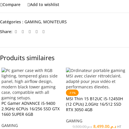
Compare
Add to wishlist
Catégories :
GAMING
,
MONITEURS
Share:
Produits similaires
-11%
MSI Thin 15 B12UC i5-12450H
PC Gamer ADVANCE i5-9400
(12 CPUs) 2,0GHz 16/512 SSD
2.9GHz 6CPUs 16/256 SSD GTX
RTX 3050 4GB
1660 SUPER 6GB
GAMING
GAMING
8,499.00
د.م.
9,500.00
د.م.
HT