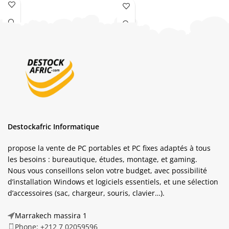
Ecran
: 14 Pouces
Ecran
: 14 Pouce FHD
Etat
: REMIS A NEUF
GARANTIE
: 12 mois
Garantie
: 12 MOIS
ETAT : REMIS A NEUF
Destockafric Informatique
propose la vente de PC portables et PC fixes adaptés à tous
les besoins : bureautique, études, montage, et gaming.
Nous vous conseillons selon votre budget, avec possibilité
d’installation Windows et logiciels essentiels, et une sélection
d’accessoires (sac, chargeur, souris, clavier…).
Marrakech massira 1
Phone: +212 7 02059596