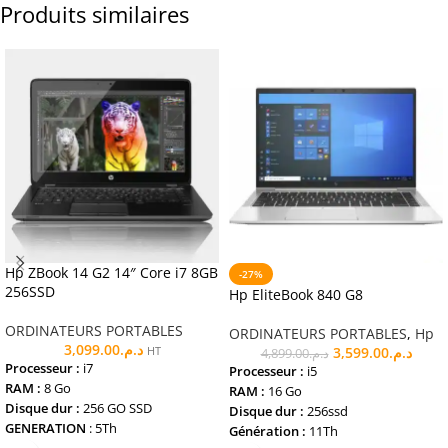
Produits similaires
Hp ZBook 14 G2 14″ Core i7 8GB
-27%
256SSD
Hp EliteBook 840 G8
ORDINATEURS PORTABLES
ORDINATEURS PORTABLES
,
Hp
3,099.00
د.م.
HT
3,599.00
د.م.
4,899.00
د.م.
Processeur :
i7
Processeur :
i5
RAM :
8 Go
RAM :
16 Go
Disque dur :
256 GO SSD
Disque dur :
256ssd
GENERATION
: 5Th
Génération :
11Th