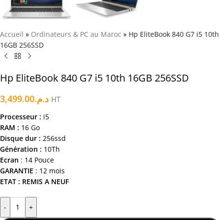
Accueil
»
Ordinateurs & PC au Maroc
»
Hp EliteBook 840 G7 i5 10th
16GB 256SSD
Hp EliteBook 840 G7 i5 10th 16GB 256SSD
3,499.00
د.م.
HT
Processeur :
i5
RAM :
16 Go
Disque dur :
256ssd
Génération :
10Th
Ecran
: 14 Pouce
GARANTIE
: 12 mois
ETAT : REMIS A NEUF
-
+