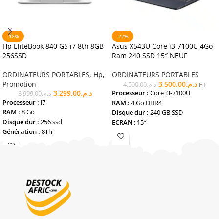
-18%
-22%
Hp EliteBook 840 G5 i7 8th 8GB
Asus X543U Core i3-7100U 4Go
256SSD
Ram 240 SSD 15″ NEUF
ORDINATEURS PORTABLES
,
Hp
,
ORDINATEURS PORTABLES
Promotion
3,500.00
د.م.
4,500.00
د.م.
HT
3,299.00
د.م.
Processeur :
Core i3-7100U
3,999.00
د.م.
Processeur :
i7
RAM :
4 Go DDR4
RAM :
8 Go
Disque dur :
240 GB SSD
Disque dur :
256 ssd
ECRAN
: 15″
Génération :
8Th
GARANTIE
: 12 mois
Ecran
: 14 Pouce
LIVRAISON :
GRATUITE
GARANTIE
: 12 mois
ETAT
: NEUF
ETAT : REMIS A NEUF